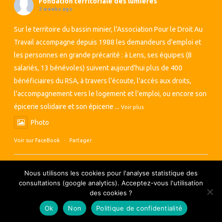
Fondation territoriale des lumières
2 weeks ago
Sur le territoire du bassin minier, l'Association Pour le Droit Au
Travail accompagne depuis 1988 les demandeurs d'emploi et
les personnes en grande précarité : à Lens, ses équipes (8
salariés, 13 bénévoles) suivent aujourd'hui plus de 400
bénéficiaires du RSA, à travers l'écoute, l'accès aux droits,
l'accompagnement vers le logement et l'emploi, ou encore son
épicerie solidaire et son épicerie
...
Voir plus
Photo
Voir sur FaceBook
·
Partager
Nous utilisons les cookies pour l'analyse statistique des
consultations (google analytics). Acceptez-vous l'utilisation
des cookies ?
Copyright AUDACE - Tous droits réservés © 2018
Vie privée
Ok
Non
Politique de confidentialité
Mentions Légales